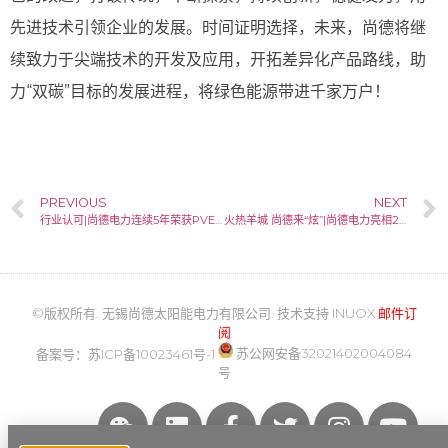
先进技术引领企业的发展。时间证明选择，未来，尚德将继
续致力于尖端技术的开发及应用，开拓差异化产品路线，助
力“双碳”目标的发展进程，将绿色能源带进千家万户！
PREVIOUS
NEXT
行业认可|尚德电力连续5年荣获PVEL“光伏组件可靠性最佳表现者”称号
火热羊城 尚德来“炫”|尚德电力亮相2022世界太阳能光伏产业博览会
©版权所有. 无锡尚德太阳能电力有限公司. 技术支持
INUOX
邮件订
阅
备案号：
苏ICP备10023461号-1
苏公网安备32021402004084
号