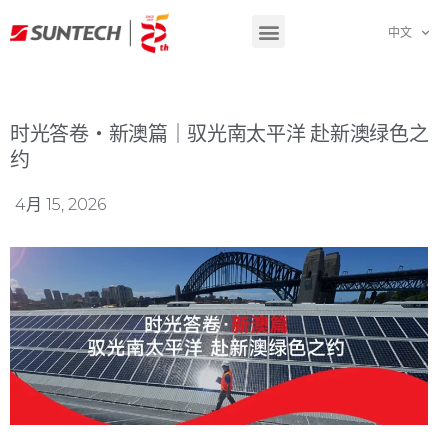
中文
时光答卷・新澳篇｜驭光南太平洋 赴新澳绿色之
约
4月 15, 2026