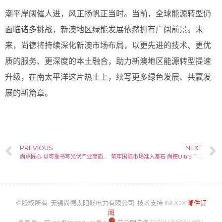
潮平岸阔催人进，风正扬帆正当时。当前，全球能源转型仍
面临诸多挑战，新澳地区绿能发展依然拥有广阔前景。未
来，尚德将持续深化新澳市场布局，以更先进的技术、更优
质的服务、更深度的本土融合，助力新澳地区能源转型提速
升级，在南太平洋这片热土上，续写更多绿色发展、共赢发
展的新篇章。
PREVIOUS
NEXT
尚承匠心 以可靠书写光伏产业高质量发展答卷
筑牢国际市场准入基石 尚德Ultra T 3.0 四分片组件获莱茵 TÜV 权威认证
©版权所有. 无锡尚德太阳能电力有限公司. 技术支持
INUOX
邮件订
阅