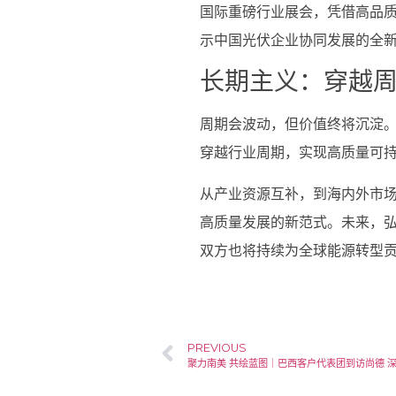
国际重磅行业展会，凭借高品质
示中国光伏企业协同发展的全
长期主义：穿越
周期会波动，但价值终将沉淀
穿越行业周期，实现高质量可
从产业资源互补，到海内外市
高质量发展的新范式。未来，
双方也将持续为全球能源转型
PREVIOUS
聚力南美 共绘蓝图｜巴西客户代表团到访尚德 