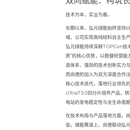
双向赋能：构筑
技术为本，实业为基。
长期以来，弘元绿能始终坚持
域，公司实现高纯硅料自主生
弘元绿能持续深耕TOPCon
质”的核心优势，以稳健经营能
造体系、强劲的技术创新实力
而尚德的加入为双方深度合作
核心技术迭代，落地行业领先的T
U1traT3.0四分片组件产
电站的发电稳定性与全生命周
在技术布局与产品落地方面，尚
垒。储能赛道上，尚德联动弘元绿