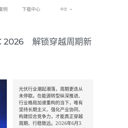
案例
下载中心
中文
 2026 解锁穿越周期新
光伏行业潮起潮落，周期更迭从
未停歇。在能源转型纵深推进、
行业格局加速重构的当下，唯有
坚持长期主义、强化产业协同、
构建综合竞争力，才能真正穿越
周期、行稳致远。2026年6月3