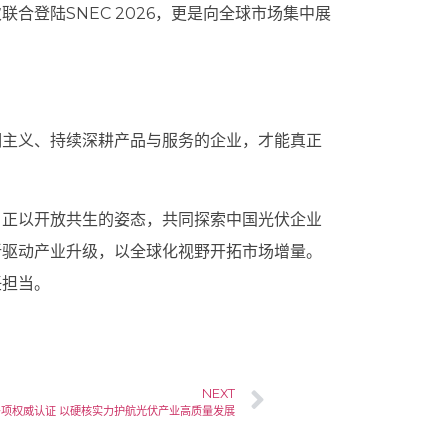
登陆SNEC 2026，更是向全球市场集中展
期主义、持续深耕产品与服务的企业，才能真正
，正以开放共生的姿态，共同探索中国光伏企业
新驱动产业升级，以全球化视野开拓市场增量。
任担当。
NEXT
斩获多项权威认证 以硬核实力护航光伏产业高质量发展