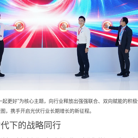
一起更好”为核心主题，向行业释放出强强联合、双向赋能的积
版图，携手开启光伏行业长期增长的新征程。
时代下的战略同行