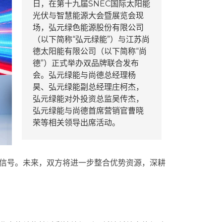
日，在第十九届SNEC国际太阳能
光伏与智慧能源大会暨展览会现
场，弘元绿色能源股份有限公司
（以下简称“弘元绿能”）与江苏尚
德太阳能有限公司（以下简称“尚
德”）正式举办双品牌联合发布
会。弘元绿能与尚德总经理杨
昊、弘元绿能副总经理庄柯杰，
弘元绿能对外投资总监吴传杰，
弘元绿能与尚德首席营销官曹晓
荣等相关领导出席活动。
极信号。未来，双方将进一步整合优势资源，深耕