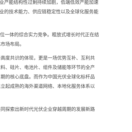
行业产能结构性过剩持续加剧，低端低效产能加速
企业的技术能力、供应链稳定性以及全球化服务能
三位一体的综合实力竞争。粗放式增长时代正在结
化市场布局。
势高度共识的体现，更是一场优势互补、互利共
硅料、硅片、电池片、组件及储能等环节的全产
周期的核心底盘。而作为中国光伏全球化标杆品
建立起成熟的海外渠道网络、本地化服务体系以
共同探索出新时代光伏企业穿越周期的发展新路