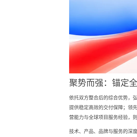
聚势而强：锚定
依托双方整合后的综合优势，弘
提供稳定高效的交付保障；领先
营能力与全球项目服务经验，
技术、产品、品牌与服务的深