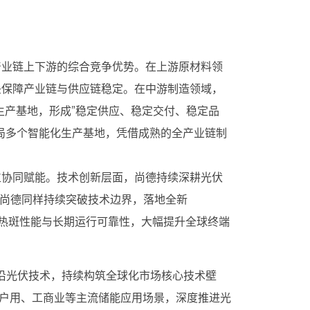
产业链上下游的综合竞争优势。在上游原材料领
头保障产业链与供应链稳定。在中游制造领域，
生产基地，形成”稳定供应、稳定交付、稳定品
局多个智能化生产基地，凭借成熟的全产业链制
位协同赋能。技术创新层面，尚德持续深耕光伏
域，尚德同样持续突破技术边界，落地全新
品抗热斑性能与长期运行可靠性，大幅提升全球终端
沿光伏技术，持续构筑全球化市场核心技术壁
覆盖户用、工商业等主流储能应用场景，深度推进光