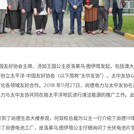
由汤加-中国友好协会主席、汤加王国公主皮洛莱乌•图伊塔发起，包括
创立太平洋-中国友好协会（以下简称“太中友协”）。太中友协
化各领域友好合作。2018 年11月27日，尚德电力与太中友
电力与太中友协共同在南太平洋地区进行清洁能源的推广工作。
来到了尚德生态大楼参观，何双权总裁为公主一行介绍了尚德19
了尚德电池工厂，皮洛莱乌·图伊塔公主仔细询问了光伏电池片