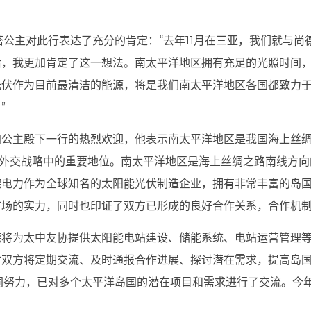
塔公主对此行表达了充分的肯定：“去年11月在三亚，我们就与
后，我更加肯定了这一想法。南太平洋地区拥有充足的光照时间
光伏作为目前最清洁的能源，将是我们南太平洋地区各国都致力
”
加公主殿下一行的热烈欢迎，他表示南太平洋地区是我国海上丝
边外交战略中的重要地位。南太平洋地区是海上丝绸之路南线方向
德电力作为全球知名的太阳能光伏制造企业，拥有非常丰富的岛
市场的实力，同时也印证了双方已形成的良好合作关系，合作机
德将为太中友协提供太阳能电站建设、储能系统、电站运营管理
时双方将定期交流、及时通报合作进展、探讨潜在需求，提高岛
同努力，已对多个太平洋岛国的潜在项目和需求进行了交流。今