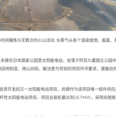
时间锤炼与无数次的火山活动, 水蒸气从各个温泉旅馆，氤氲
不多建在日本国家公园里太阳能电站，坐落于阿苏九重国立公园
目因地制宜，倚山向阳，解决更为苛刻的项目环评要求，遵循自
在日本投资开发的又一太阳能电站项目，尚德作为该项目唯一组件供应
标杆性太阳能电站项目，项目总装机量达到26.7MW，采用尚德高